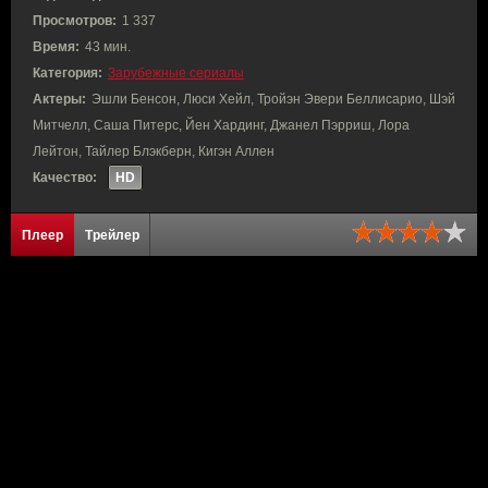
Просмотров:
1 337
Время:
43 мин.
Категория:
Зарубежные сериалы
Актеры:
Эшли Бенсон, Люси Хейл, Тройэн Эвери Беллисарио, Шэй
Митчелл, Саша Питерс, Йен Хардинг, Джанел Пэрриш, Лора
Лейтон, Тайлер Блэкберн, Кигэн Аллен
Качество:
HD
Плеер
Трейлер