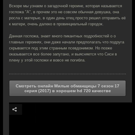
Вскоре мы узнаем о загадочной героине, которая называется
госпожа "А", в прочем это не совсем обычная девушка, она
росла с матерью, в один день отец просто решил отправить её
к матери, очень далеко в провинциальный городок.
Данная госпожа, знает много пикантных подробностей о о
главных героинях, они даже начали предполагать что подруга
скрывается под этим странным псевдонимом. Но позже
оказывается все более запутано, и выясняется что Сиси в
плену у этой госпожи и вовсе не погибла.
Смотреть онлайн Милые обманщицы 7 сезон 17
серия (2017) в хорошем hd 720 качестве