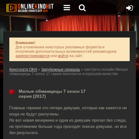
Внимание!
Для отключения некоторых рекламных формтов и
получения дополнительных возможностей рекомендуем
зарегистрироватся
или
войти
на сайт.
Кинотеатр OKH
»
Зарубежные сериалы
» смотреть онлайн Милые
обманщицы 7 сезон 17 серия бесплатно в хорошем качестве
Милые обманщицы 7 сезон 17
серия (2017)
Главные героини это пятеро девушек, которые как кажется ни
когда не будут разлучены.
Но вот новая вечеринка и одна из девушек пропал без следа,
на протяжении больше года проходят поиски девушки, но все
без результата.