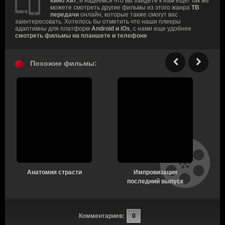
Кино Хит
, и надеемся что вы зайдете к нам еще! Так же
можете смотреть другие фильмы из этого жанра
ТВ
передачи
онлайн, которые также смогут вас
заинтересовать. Хотелось бы отметить что наши плееры
адаптивны для платформ
Android и iOs
, с нами еще удобнее
смотреть фильмы на планшете и телефоне
Похожие фильмы:
Анатомия страсти
Импровизация
последний выпуск
Комментариев:
0