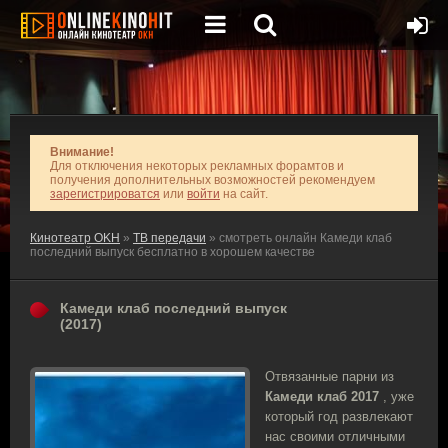
Внимание!
Для отключения некоторых рекламных форамтов и
получения дополнительных возможностей рекомендуем
зарегистрироватся
или
войти
на сайт.
Кинотеатр OKH
»
ТВ передачи
» смотреть онлайн Камеди клаб
последний выпуск бесплатно в хорошем качестве
Камеди клаб последний выпуск
(2017)
Отвязанные парни из
Камеди клаб 2017
, уже
который год развлекают
нас своими отличными