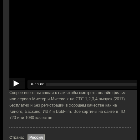
Скорее всего вы зашли к нам чтобы смотреть онлайн фильм
или сериал Мистер и Миссис z на СТС 1,2,3,4 выпуск (2017)
бесплатно и без регистрации в хорошем качестве как на
Киного, Баскино, ИВИ и BobFilm. Все картины на сайте в HD
720 или 1080 качестве.
Страна:
Россия