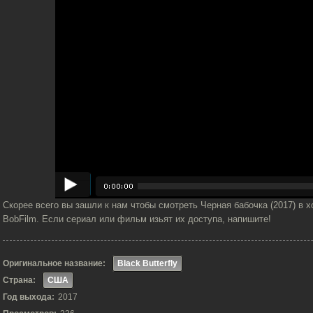
Скорее всего вы зашли к нам чтобы смотреть Черная бабочка (2017) в х
BobFilm. Если сериал или фильм изьят их доступа, напишите!
Оригинальное название:
Black Butterfly
Страна:
США
Год выхода:
2017