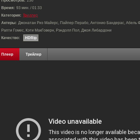
Просмотров:
236
Время:
93 мин. / 01:33
Категория:
Триллер
Актеры:
Джонатан Риз Майерс, Пайпер Перабо, Антонио Бандерас, Абель Ф
Рапти Гомес, Кэти МакГоверн, Рэндолл Пол, Джоя Либардони
Качество:
HDRip
Плеер
Трейлер