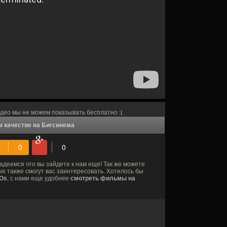
део мы не можем показывать бесплатно :(
м качестве на Бигсинема
надеемся что вы зайдете к нам еще! Так же можете
е также смогут вас заинтересовать. Хотелось бы
iOs
, с нами еще удобнее
смотреть фильмы на