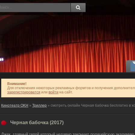
Внимание!
Для отключения некоторых рекламных формтов и получения дополните
зарегистрироватся
или
войти
на сайт.
Кинотеатр OKH
»
Триллер
» смотреть онлайн Черная бабочка бесплатно в х
Черная бабочка (2017)
Джек, главный герой который недавно закончил полицейскую академию,