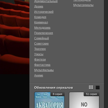
Документальный
Мультсериалы
Драма
Исторический
Комедия
Криминал
Мелодрама
Приключения
Семейный
Советские
Триллер
Ужасы
Фэнтези
Фантастика
Мультфильмы
Аниме
Обновления сериалов
8 серия
51 серия