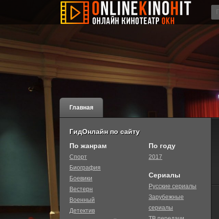
Главная
ГидОнлайн по сайту
По жанрам
По году
Спорт
2017
Биография
Сериалы
Боевики
Русские сериалы
Вестерн
Зарубежные
Военный
сериалы
Детектив
ТВ передачи