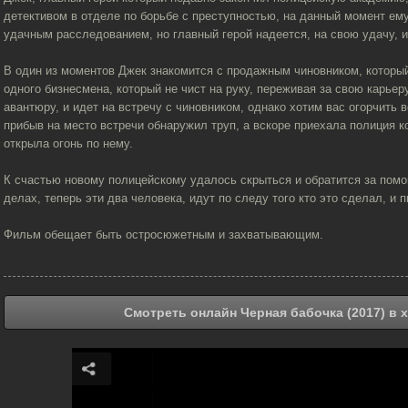
детективом в отделе по борьбе с преступностью, на данный момент ем
удачным расследованием, но главный герой надеется, на свою удачу, и
В один из моментов Джек знакомится с продажным чиновником, который 
одного бизнесмена, который не чист на руку, переживая за свою карьер
авантюру, и идет на встречу с чиновником, однако хотим вас огорчить 
прибыв на место встречи обнаружил труп, а вскоре приехала полиция ко
открыла огонь по нему.
К счастью новому полицейскому удалось скрыться и обратится за помощ
делах, теперь эти два человека, идут по следу того кто это сделал, и
Фильм обещает быть остросюжетным и захватывающим.
Смотреть онлайн Черная бабочка (2017) в 