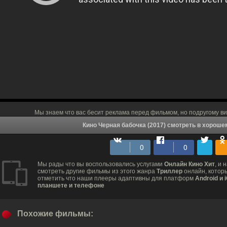
Мы знаем что вас бесит реклама перед фильмом, но подругому ви
Кино Черная бабочка (2017) смотреть в хороше
Мы рады что вы воспользовались услугами
Онлайн Кино Хит
, и 
смотреть другие фильмы из этого жанра
Триллер
онлайн, которы
отметить что наши плееры адаптивны для платформ
Android и 
планшете и телефоне
Похожие фильмы: