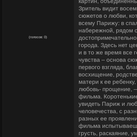
картин, объединенн
Зритель видит восем
сюжетов о любви, ко
всему Парижу: в спа
набережной, рядом 
рейтинг:
0,00
достопримечательно
(голосов:
0
)
города. Здесь нет ц
и в то же время все 
чувства – основа сюж
первого взгляда, бла
восхищение, родств
матери к ее ребенку
любовь- прощение, —
фильма. Коротеньки
увидеть Париж и люб
человечества, с разн
разных ее проявлен
фильма испытываешь
грусть, раскаяние, у