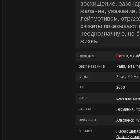
восхищение, разочар
желание, уважение.
лейтмотивом, отраж
сюжеты показывают 
неоднозначную, но 
жизнь.
название
Париж, я лю
ориг. название
Paris, je t'aim
время
2 часа 00 ми
год
2006
жанр
комедия
,
мел
страна
Германия
,
Ф
режиссер
Альфонсо Ку
в ролях
Жерар Депа
Ольга Курил