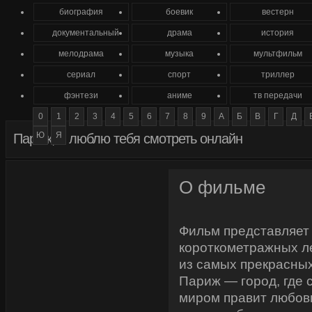
биография
боевик
вестерн
документальный
драма
история
мелодрама
музыка
мультфильм
сериал
спорт
триллер
фэнтези
аниме
тв передачи
0
1
2
3
4
5
6
7
8
9
А
Б
В
Г
Д
Ю
Я
Париж, я люблю тебя смотреть онлайн
О фильме
Фильм представляет
короткометражных л
из самых прекрасны
Париж — город, где 
миром правит любов