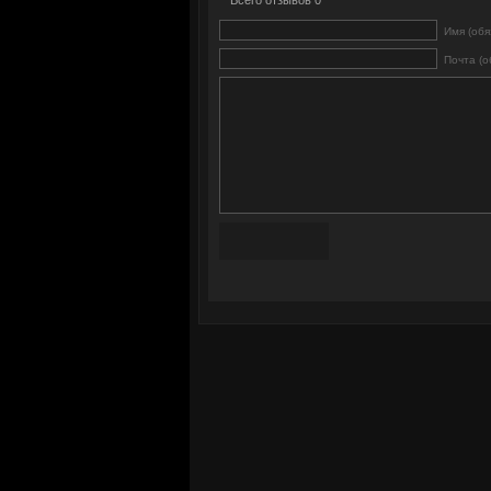
Всего отзывов 0
Имя (обя
Почта (о