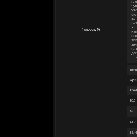
пля
чув
уже
биз
жил
Биз
рейтинг:
0,00
жит
(голосов:
0
)
нам
все
зем
зан
на 
дос
это
наз
ори
вре
год
жан
стр
кач