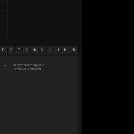
Р
С
Т
У
Ф
Х
Ц
Ч
Ш
Щ
Смертельное оружие
смотреть онлайн