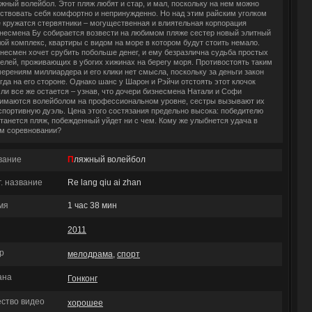
жный волейбол. Этот пляж любят и стар, и мал, поскольку на нем можно
ствовать себя комфортно и непринужденно. Но над этим райским уголком
 кружатся стервятники – могущественная и влиятельная корпорация
несмена Бу собирается возвести на любимом пляже сестер новый элитный
ой комплекс, квартиры с видом на море в котором будут стоить немало.
несмен хочет срубить побольше денег, и ему безразлична судьба простых
елей, проживающих в убогих хижинах на берегу моря. Противостоять таким
ерениям миллиардера и его клики нет смысла, поскольку за деньги закон
гда на его стороне. Однако шанс у Шарон и Рэйчи отстоять этот клочок
ли все же остается – узнав, что дочери бизнесмена Натали и Софи
имаются волейболом на профессиональном уровне, сестры вызывают их
спортивную дуэль. Цена этого состязания предельно высока: победителю
танется пляж, побежденный уйдет ни с чем. Кому же улыбнется удача в
м соревновании?
вание
Пляжный волейбол
г. название
Re lang qiu ai zhan
мя
1 час 38 мин
2011
р
мелодрама
,
спорт
ана
Гонконг
ество видео
хорошее