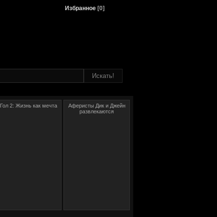
Избранное
[
0
]
Гол 2: Жизнь как мечта
Аферисты Дик и Джейн
развлекаются