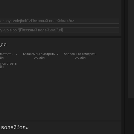
ции
смотреть
Катакомбы смотреть
Аполлон 18 смотреть
йн
онлайн
онлайн
ы смотреть
йн
 волейбол»