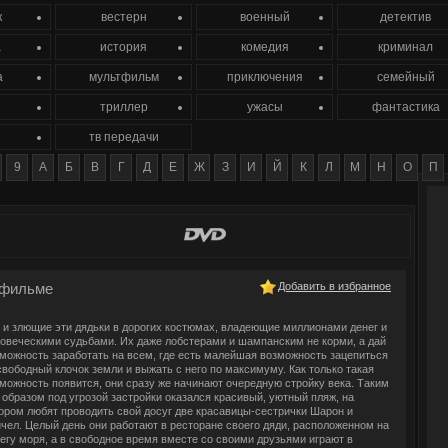
к
вестерн
военный
детектив
а
история
комедия
криминал
а
мультфильм
приключения
семейный
триллер
ужасы
фантастика
е
тв передачи
9
А
Б
В
Г
Д
Е
Ж
З
И
Й
К
Л
М
Н
О
П
фильме
Добавить в избранное
 и злющие эти дядьки в дорогих костюмах, владеющие миллионами денег и
овеческими судьбами. Их даже лобстерами и шампанским не корми, а дай
можность заработать на всем, где есть малейшая возможность зацепиться
свободный клочок земли и выжать с него по максимуму. Как только такая
можность появится, они сразу же начинают очередную стройку века. Таким
 образом под угрозой застройки оказался красивый, уютный пляж, на
ором любят проводить свой досуг две красавицы-сестрички Шарон и
чел. Целый день они работают в ресторане своего дяди, расположенном на
егу моря, а в свободное время вместе со своими друзьями играют в