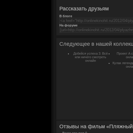
Рассказать друзьям
В блоге
На форуме
Следующее в нашей коллек
Добейся успеха 3: Всё
Проект А 
или ничего смотреть
онла
онлайн
Кулак легенд
онла
Отзывы на фильм «Пляжный