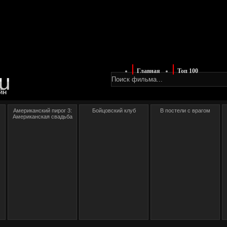
Главная
Топ 100
йн
Американский пирог 3:
Бойцовский клуб
В постели с врагом
Американская свадьба