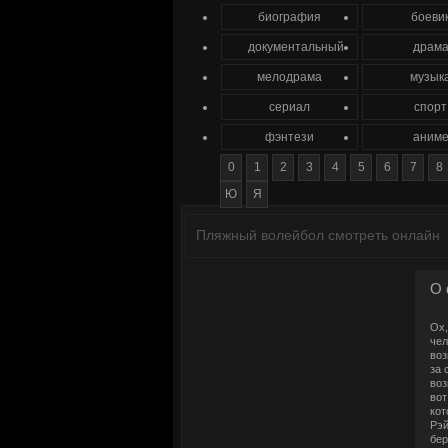
биография
боеви
документальный
драм
мелодрама
музык
сериал
спорт
фэнтези
аним
0
1
2
3
4
5
6
7
8
Ю
Я
Пляжный волейбол смотреть онлайн
О 
Ох,
чел
воз
за 
воз
вот
кот
Рэй
бер