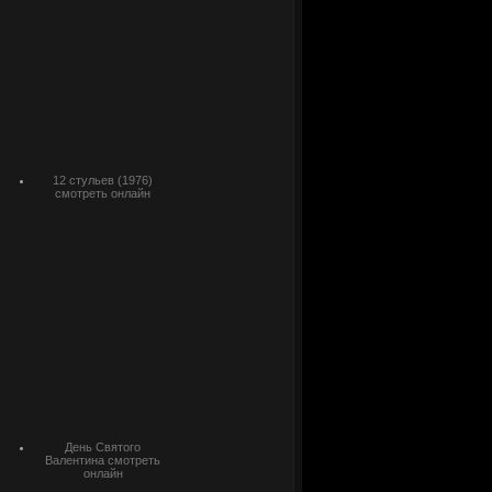
12 стульев (1976)
смотреть онлайн
День Святого
Валентина смотреть
онлайн