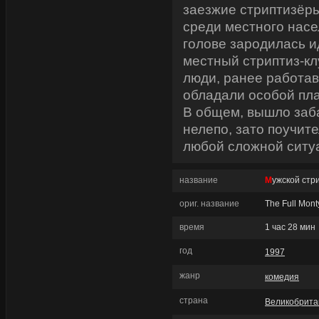
заезжие стриптизёр
среди местного насе
голове зародилась и
местный стриптиз-клу
люди, ранее работав
обладали особой пла
В общем, вышло заба
нелепо, зато поучите
любой сложной ситу
название
Мужской стр
ориг. название
The Full Mont
время
1 час 28 мин
год
1997
жанр
комедия
страна
Великобрита