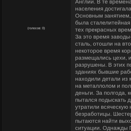
Англии. В те времен
населения достигала
Основным занятием,
была сталелитейная
рейтинг:
0,00
(голосов:
0
)
тех прекрасных врем
За это время заводы
сталь, отошли на вт
некоторое время кор
размещались цехи, 
разрушены. В этих 
зданиях бывшие раб
находили детали из 
на металлолом и пол
деньги. За полгода, 
пытался подыскать д
утратили всяческую 
безработицы. Шесте
пытаются найти вых
ситуации. Однажды Г