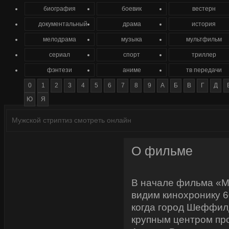
биография
боевик
вестерн
документальный
драма
история
мелодрама
музыка
мультфильм
сериал
спорт
триллер
фэнтези
аниме
тв передачи
0
1
2
3
4
5
6
7
8
9
А
Б
В
Г
Д
Ю
Я
Мужской стриптиз смотреть онлайн
О фильме
В начале фильма «М
видим кинохронику 60
когда город Шеффил
крупным центром пр