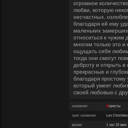
огромное количеств
любви, которую неко
несчастных, озлобл
благодаря ей ему уд
маленьких замерших
относиться к чужим д
многим только это и
ощущать себя любим
тогда они смогут по
доброту и открыть в
прекрасные и глубоки
благодаря простому 
который умеет люби
своей любовью с дру
название
Хористы
ориг. название
Les Choristes
время
1 час 35 мин