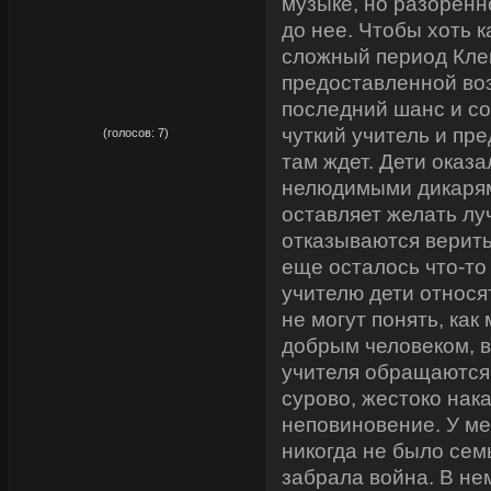
музыке, но разоренн
до нее. Чтобы хоть к
сложный период Кле
предоставленной во
последний шанс и со
рейтинг:
5,00
чуткий учитель и пре
(голосов:
7
)
там ждет. Дети оказ
нелюдимыми дикарям
оставляет желать лу
отказываются верить 
еще осталось что-то
учителю дети относя
не могут понять, как
добрым человеком, 
учителя обращаются
сурово, жестоко нак
неповиновение. У м
никогда не было сем
забрала война. В не