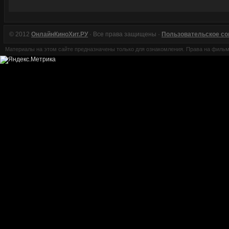
© 2012
ОнлайнКиноХит.РУ
· Все права защищены ·
Пользовательское с
Материалы на этом сайте предназначены только для ознакомления. Права на филь