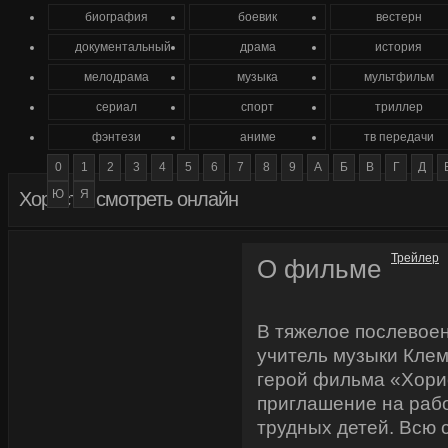
биография
боевик
вестерн
документальный
драма
история
мелодрама
музыка
мультфильм
сериал
спорт
триллер
фэнтези
аниме
тв передачи
0
1
2
3
4
5
6
7
8
9
А
Б
В
Г
Д
Ю
Я
Хористы смотреть онлайн
Трейлер
О фильме
В тяжелое послевое
учитель музыки Клем
герой фильма «Хори
приглашение на рабо
трудных детей. Всю 