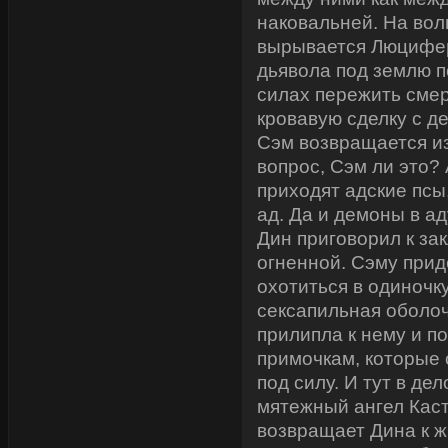
наковальней. На вол
вырывается Люцифер,
дьявола под землю п
силах пережить смер
кровавую сделку с д
Сэм возвращается из
вопрос, Сэм ли это?
приходят адские псы,
ад. Да и демоны в ад
Дин приговорил к за
огненной. Сэму прид
охотиться в одиночку,
сексапильная оболоч
прилипла к нему и п
примочкам, которые 
под силу. И тут в де
мятежный ангел Каст
возвращает Дина к ж