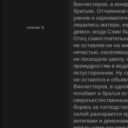
Винчестеров, а конк
братьях. Отчаянном 
умном и харизматич
рейтинг:
5,00
лишились матери, е
(голосов:
3
)
демон, когда Сэми б
Отец самостоятельн
не оставляя ни на ми
нечистью, населяющ
не посещали школу, 
премудростям в вед
потусторонним. Ну с
не остаются и объяв
Винчестеров, в одно
погибает и братья о
сверхъестественным.
борясь за господство
силой разгорается 
ангелами и демонами
между ними как меж