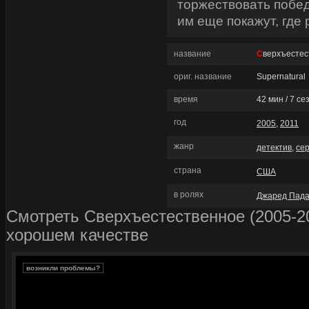
торжествовать побед
им еще покажут, где 
название
Сверхъесте
ориг. название
Supernatural
время
42 мин / 7 се
год
2005
,
2011
жанр
детектив
,
се
страна
США
в ролях
Джаред Пада
Смотреть Сверхъестественное (2005-20
хорошем качестве
возникли проблемы?