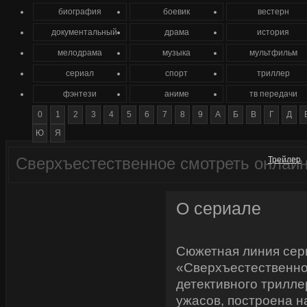
биография
боевик
вестерн
документальный
драма
история
мелодрама
музыка
мультфильм
сериал
спорт
триллер
фэнтези
аниме
тв передачи
0
1
2
3
4
5
6
7
8
9
А
Б
В
Г
Д
Ю
Я
Сверхъестественное смотреть онлай
Трейлер
О сериале
Сюжетная линия сер
«Сверхъестественное
детективного трилле
ужасов, построена н