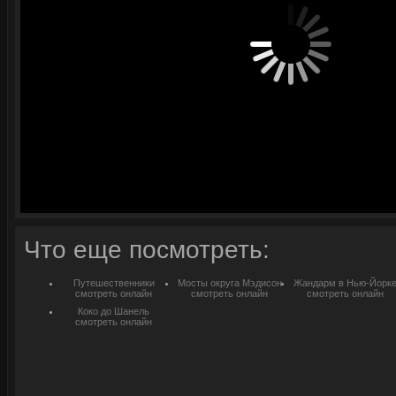
Что еще посмотреть:
Путешественники
Мосты округа Мэдисон
Жандарм в Нью-Йорк
смотреть онлайн
смотреть онлайн
смотреть онлайн
Коко до Шанель
смотреть онлайн