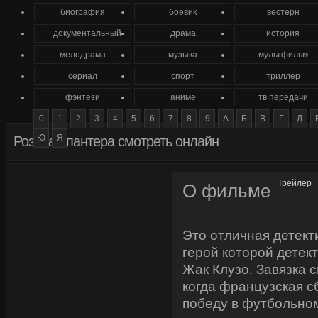
биография
боевик
вестерн
документальный
драма
история
мелодрама
музыка
мультфильм
сериал
спорт
триллер
фэнтези
аниме
тв передачи
0
1
2
3
4
5
6
7
8
9
А
Б
В
Г
Д
Ю
Я
Розовая пантера смотреть онлайн
Трейлер
О фильме
Это отличная детект
герой которой детек
Жак Клузо. Завязка 
когда французская 
победу в футбольном