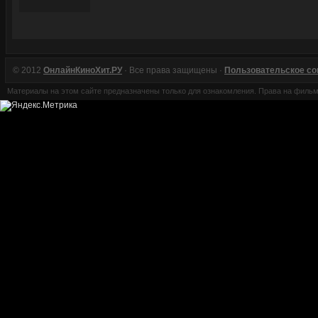
© 2012
ОнлайнКиноХит.РУ
· Все права защищены ·
Пользовательское с
Материалы на этом сайте предназначены только для ознакомления. Права на филь