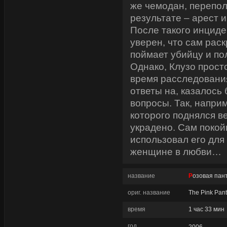
же чемодан, перепо
результате – арест 
После такого инцид
уверен, что сам рас
поймает убийцу и по
Однако, Клузо просто
время расследования
ответы на, казалось
вопросы. Так, наприм
которого поднялся в
украдено. Сам поко
использовал его для 
женщине в любви…
название
Розовая пан
ориг. название
The Pink Pan
время
1 час 33 мин
год