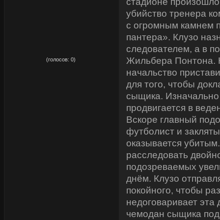
стадионе произошло
убийство тренера ко
с огромным камнем 
пантера». Клузо наз
следователем, а в 
рейтинг:
0,00
Жильбера Понтона. 
(голосов:
0
)
начальство пристави
для того, чтобы док
сыщика. Изначально
продвигается в веде
Вскоре главный под
футболист и закляты
оказывается убитым
расследовать двойно
подозреваемых увел
днём. Клузо отправл
покойного, чтобы раз
недоговаривает эта 
чемодан сыщика под