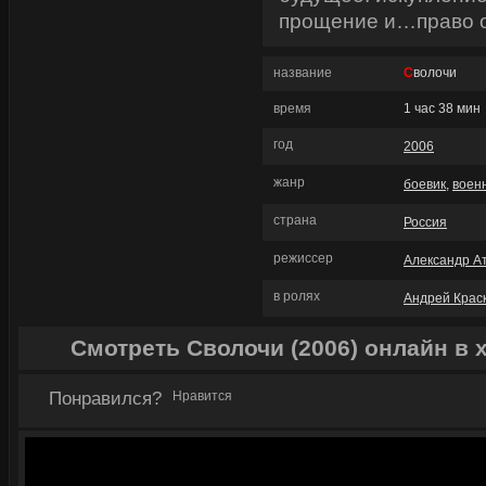
прощение и…право о
название
Сволочи
время
1 час 38 мин
год
2006
жанр
боевик
,
воен
страна
Россия
режиссер
Александр А
в ролях
Андрей Крас
Смотреть Сволочи (2006) онлайн в 
Понравился?
Нравится