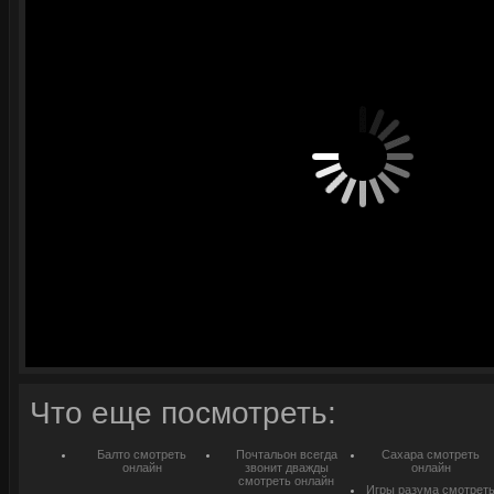
Что еще посмотреть:
Балто смотреть
Почтальон всегда
Сахара смотреть
онлайн
звонит дважды
онлайн
смотреть онлайн
Игры разума смотрет