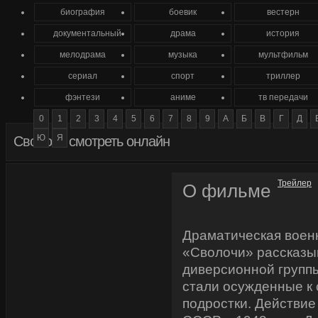
биография
боевик
вестерн
документальный
драма
история
мелодрама
музыка
мультфильм
сериал
спорт
триллер
фэнтези
аниме
тв передачи
0
1
2
3
4
5
6
7
8
9
А
Б
В
Г
Д
Ю
Я
Сволочи смотреть онлайн
Трейлер
О фильме
Драматическая воен
«Сволочи» рассказы
диверсионной групп
стали осужденные к 
подростки. Действие