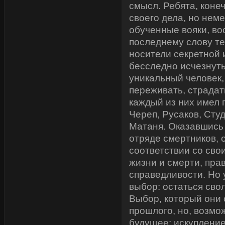
смысл. Ребята, кон
своего дела, но нем
обученные вояки, в
последнему слову те
носители секретной
бесследно исчезнуть
уникальный человек,
переживать, страдат
каждый из них имел п
Череп, Русаков, Студ
Матаня. Оказавшись
отряде смертников, о
соответствии со сво
жизни и смерти, прав
справедливости. Но у
выбор: остаться сво
Выбор, который они 
прошлого, но, возмо
будущее: искупление