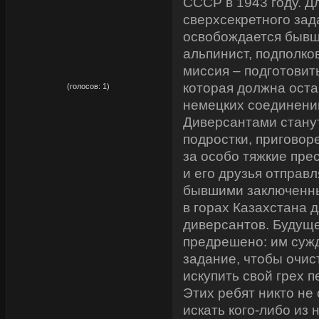
СССР в 1943 году. Д
сверхсекретного зад
освобождается бывш
альпинист, подполко
миссия – подготовит
рейтинг:
5,00
которая должна оста
(голосов:
1
)
немецких соединени
Диверсантами стану
подростки, приговор
за особо тяжкие пре
и его друзья отправ
бывшими заключенны
в горах Казахстана д
диверсантов. Будуще
предрешено: им суж
задание, чтобы очис
искупить свой грех 
Этих ребят никто не 
искать кого-либо из 