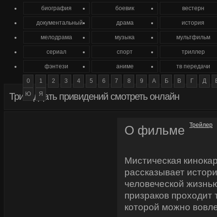
биография
боевик
вестерн
документальный
драма
история
мелодрама
музыка
мультфильм
сериал
спорт
триллер
фэнтези
аниме
тв передачи
0
1
2
3
4
5
6
7
8
9
А
Б
В
Г
Д
Ю
Я
Тринадцать привидений смотреть онлайн
Трейлер
О фильме
Мистическая кинока
рассказывает истори
человеческой жизнь
призраков проходит т
которой можно вовле