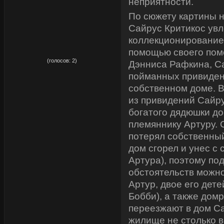
неприятности.
По сюжету картины 
Сайрус Критикос увл
коллекционирование
помощью своего пом
рейтинг:
5,00
(голосов:
2
)
Дэнниса Рафкина, С
пойманных привиден
собственном доме. В
из привидений Сайру
богатого дядюшки до
племяннику Артуру. 
потерял собственный
дом сгорел и унес с 
Артура), поэтому по
обстоятельств можно
Артур, двое его дете
Бобби), а также дом
переезжают в дом С
жилище не столько в