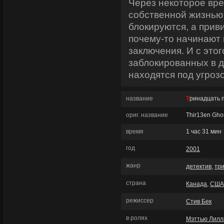
Через некоторое вре
собственной жизнью:
блокируются, а прив
почему-то начинают 
заключения. И с это
заблокированных в 
находятся под угро
название
Тринадцать
ориг. название
Thir13en Gho
время
1 час 31 мин
год
2001
жанр
детектив
,
тр
страна
Канада
,
США
режиссер
Стив Бек
в ролях
Мэттью Лилл