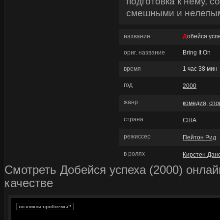
подготовка к нему, 
смешными и нелепым
название
Добейся усп
ориг. название
Bring It On
время
1 час 38 мин
год
2000
жанр
комедия
,
спо
страна
США
режиссер
Пейтон Рид
в ролях
Кирстен Дан
Смотреть Добейся успеха (2000) онла
качестве
возникли проблемы?