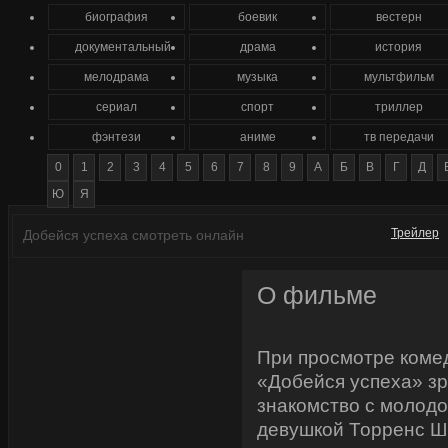
биография
боевик
вестерн
документальный
драма
история
мелодрама
музыка
мультфильм
сериал
спорт
триллер
фэнтези
аниме
тв передачи
0
1
2
3
4
5
6
7
8
9
А
Б
В
Г
Д
Ю
Я
Трейлер
Добейся успеха смотреть онлайн
О фильме
При просмотре коме
«Добейся успеха» з
знакомство с молодо
девушкой Торренс Ши