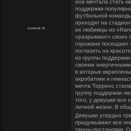
она мечтала стать к
поддержки популярно
футбольной команды
приходят на стадион,
рейтинг:
0,00
(голосов:
0
)
их любимцы из «Ranc
«разрывают» своих с
горожане посещают 
поглазеть на красот
из группы поддержки
своими энергичными
в которые вкраплен
акробатики и гимнаст
мечта Торренс стала
группу поддержки л
того, у девушки все 
личной жизни. В общ
Девушки усердно тр
придумывают все но
танцы-постановки. О