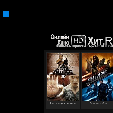
Фильмы, сериалы и мультики онла
Настоящая легенда
Бросок кобры