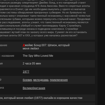
танскую разведку олицетворяет Джеймс Бонд, а его напарницей станет
одая и красивая сотрудница КГБ Анна Амосова. Вместе секретные агенты
равляются в Египет, где им необходимо выкупить у одного из магнатов
тежи системы обнаружения призрачных субмарин. Но их буквально на
колько минут опережает таинственный незнакомец с массивной челюстью
елезными зубами, которыми можно перекусить стальной канат. Продолжая
е расследование, агенты узнают, что таинственный незнакомец является
фессиональным убийцей и служит миллиардеру Карлу Стромбергу,
елившемуся посреди океана в подводном комплексе. Стромберг
ашивает жуткий план по захвату всего мира. Сумеют ли его остановить
ретные агенты 007 и ХХХ, у которых уже начались разногласия?
вание
Джеймс Бонд 007: Шпион, который
меня любил
г. название
The Spy Who Loved Me
мя
2 часа 05 мин
1977
р
боевик
,
мелодрама
,
приключения
ана
Великобритания
н, который меня любил (1977) онлайн в хорошем качестве