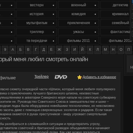
к
вестерн
военный
детектив
а
история
комедия
криминал
а
мультфильм
приключения
семейный
триллер
ужасы
фантастика
е
тв передачи
фильмы 2011
фильмы 2012
9
А
Б
В
Г
Д
Е
Ж
З
И
Й
К
Л
М
Н
О
П
торый меня любил смотреть онлайн
Н
Трейлер
фильме
Добавить в избранное
ласно сюжету очередной части «Шпион, который меня любил» популярного
вика о приключениях лучшего британского шпиона, неизвестные
умышленники в акватории Северного моря напали на советскую субмарину
охитили ее. Руководство Советского Союза в замешательстве и шоке –
водная лодка была оборудована новейшими технологиями, ее невозможно
о засечь даже с помощью сверхмощных эхолотов и радаров. Если такая
марина окажется в руках преступников – миру угрожает смертельная
сность.
бы разобраться в сложившейся ситуации и предотвратить угрозу,
дставители советской и британской разведок объединяются и начинают
следование пропажи подводной лодки. Как уже можно догадаться,