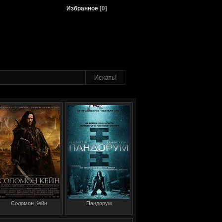
Избранное
[
0
]
Соломон Кейн
Пандорум