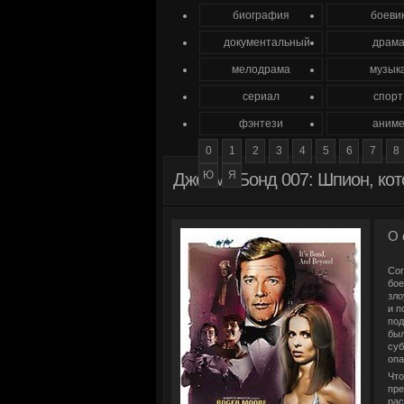
биография
боеви
документальный
драм
мелодрама
музык
сериал
спорт
фэнтези
аним
0
1
2
3
4
5
6
7
8
Ю
Я
Джеймс Бонд 007: Шпион, ко
О 
Сог
бое
зло
и п
под
был
суб
опа
Что
пре
рас