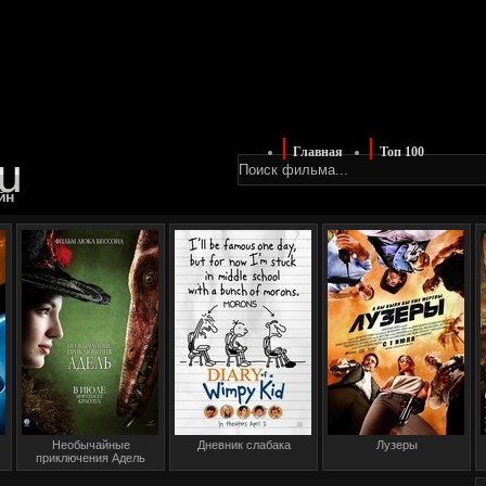
Главная
Топ 100
йн
Необычайные
Дневник слабака
Лузеры
приключения Адель