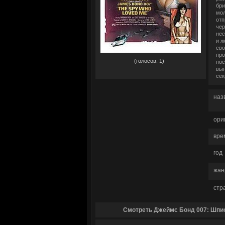
бри
мол
отп
чер
нес
и ж
сво
рейтинг:
5,00
про
(голосов:
1
)
пос
вын
сек
наз
ори
вре
год
жан
стр
Смотреть Джеймс Бонд 007: Шпио