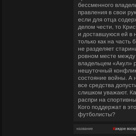
бессменного владел
правления в свои рук
если для отца соде
делом чести, то Кри
и доставшуюся ей в 
только как на часть 
не разделяет старина
ровном месте между
владельцем «Акул» 
нешуточный конфлик
состояние войны. А н
все средства допуст
слишком уважают. Ка
распри на спортивны
Кого поддержат в эт
футболисты?
название
Каждое воск