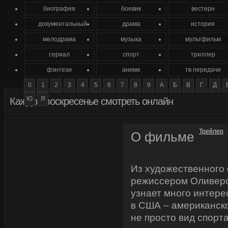
биография
боевик
вестерн
документальный
драма
история
мелодрама
музыка
мультфильм
сериал
спорт
триллер
фэнтези
аниме
тв передачи
0
1
2
3
4
5
6
7
8
9
А
Б
В
Г
Д
Ю
Я
Каждое воскресенье смотреть онлайн
Трейлер
О фильме
Из художественного 
режиссером Оливеро
узнает много интере
в США – американско
не просто вид спорта