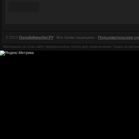
© 2012
ОнлайнКиноХит.РУ
· Все права защищены ·
Пользовательское с
Материалы на этом сайте предназначены только для ознакомления. Права на филь