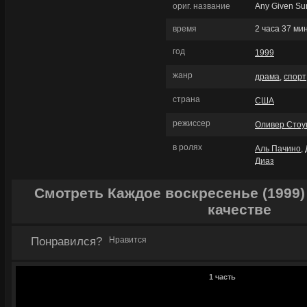
ориг. название
Any Given Su
время
2 часа 37 ми
год
1999
жанр
драма
,
спорт
страна
США
режиссер
Оливер Стоу
в ролях
Аль Пачино
,
Диаз
Смотреть Каждое воскресенье (1999
качестве
Понравился?
Нравится
1 часть