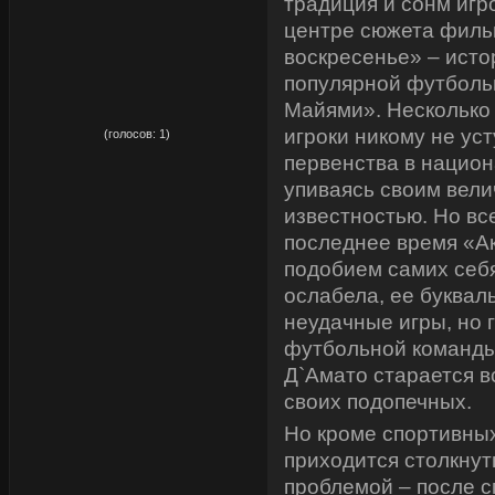
традиция и сонм игр
центре сюжета филь
воскресенье» – исто
популярной футболь
Майями». Несколько 
рейтинг:
5,00
игроки никому не ус
(голосов:
1
)
первенства в нацио
упиваясь своим вели
известностью. Но все
последнее время «А
подобием самих себ
ослабела, ее буквал
неудачные игры, но 
футбольной команды
Д`Амато старается в
своих подопечных.
Но кроме спортивны
приходится столкнут
проблемой – после с