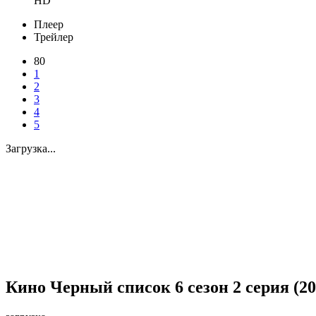
HD
Плеер
Трейлер
80
1
2
3
4
5
Загрузка...
Кино Черный список 6 сезон 2 серия (2