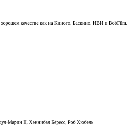
 хорошем качестве как на Киного, Баскино, ИВИ и BobFilm.
дул-Марин II, Хэннибал Бёресс, Роб Хюбель