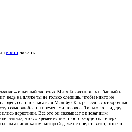
ли
войти
на сайт.
 команде – опытный здоровяк Митч Бьюкеннон, улыбчивый и
, ведь на пляже ты не только следишь, чтобы никто не
да людей, если не спасатели Малибу? Как раз сейчас отборочные
счур самовлюблен и временами неловок. Только вот лидеру
вились наркотики. Всё это он связывает с внезапным
е решила, что со временем всё просто забудется. Теперь
альным синдикатом, который даже не представляет, что его