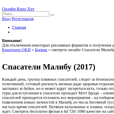
Онлайн Кино Хит
Вход
Регистрация
Главная
Внимание!
Для отключения некоторых рекламных форматов и получения
Кинотеатр OKH
»
Боевик
» смотреть онлайн Спасатели Малибу
'
Спасатели Малибу (2017)
Каждый день, группа пляжных спасателей, следит за безопас
позитивный, готовый рискнуть жизнью ради здоровья отдыхающи
заплывал за буйки, но и может вдруг загореться яхта, только 
туры для вступления в спасатели проходит Мэтт Броди – олим
спасателей приходится отложить все мероприятия – на побереж
появлением новых личностей в Малибу, из числа богемной тусов
настало время спасателей. Натянув купальники и плавки, осед
ждет. Смотреть бесплатно фильм в hd 720/ 1080 качестве на са