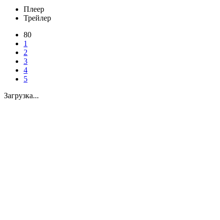
Плеер
Трейлер
80
1
2
3
4
5
Загрузка...