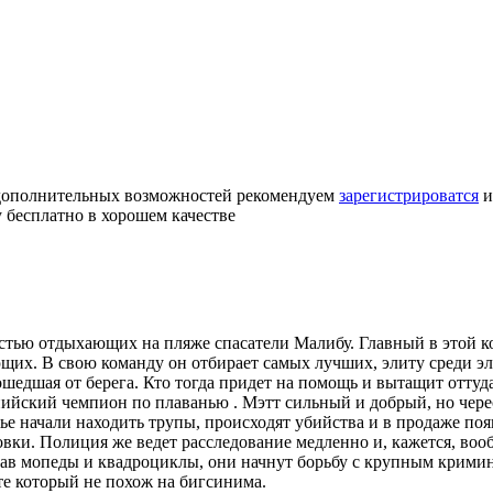
 дополнительных возможностей рекомендуем
зарегистрироватся
и
 бесплатно в хорошем качестве
ностью отдыхающих на пляже спасатели Малибу. Главный в этой
х. В свою команду он отбирает самых лучших, элиту среди элит
отошедшая от берега. Кто тогда придет на помощь и вытащит отту
пийский чемпион по плаванью . Мэтт сильный и добрый, но чере
ье начали находить трупы, происходят убийства и в продаже поя
ки. Полиция же ведет расследование медленно и, кажется, вообщ
лав мопеды и квадроциклы, они начнут борьбу с крупным кримин
йте который не похож на бигсинима.