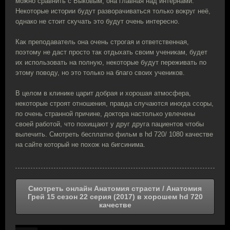
можно сравнить с Быковым, она главная над интернами.
Некоторые истории будут разворачиваться только вокруг неё,
однако не стоит скучать это будут очень интересно.
Как преподаватель она очень строгая и ответственная,
поэтому не даст просто так отдыхать своим ученикам, будет
их использовать на полную, некоторые будут переживать по
этому поводу, но это только на благо своих учеников.
В целом в клинике царит добрая и хорошая атмосфера,
некоторые строят отношения, правда случаются иногда ссоры,
по очень странной причине, доктора настолько увлечены
своей работой, что похищают у друг друга пациентов чтобы
вылечить. Смотреть бесплатно фильм в hd 720/ 1080 качестве
на сайте который не похож на бигсинима.
Смотреть онлайн Анатомия страсти / Анатомия
Грей 15 сезон 22 серия (2017) в хорошем hd 720
качестве