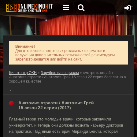
Внимание!
Для отключения некоторых рекламных форматов и
получения дополнительных возможностей рекомендуем
зарегистрироватся
или
войти
на сайт.
Кинотеатр OKH
»
Зарубежные сериалы
» смотреть онлайн
Анатомия страсти / Анатомия Грей 15 сезон 22 серия бесплатно в
хорошем качестве
'
Анатомия страсти / Анатомия Грей
15 сезон 22 серия (2017)
Главный герои это молодые врачи, которые закончили
университет, и теперь они должны познать карьеру докторов
на практике. Над ними есть врач Миранда Бейли, которая