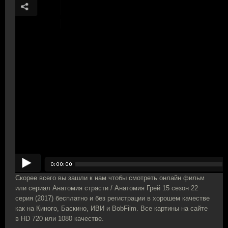
Скорее всего вы зашли к нам чтобы смотреть онлайн фильм
или сериал Анатомия страсти / Анатомия Грей 15 сезон 22
серия (2017) бесплатно и без регистрации в хорошем качестве
как на Киного, Баскино, ИВИ и BobFilm. Все картины на сайте
в HD 720 или 1080 качестве.