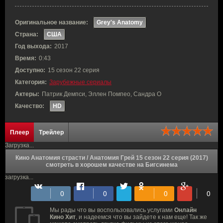
Оригинальное название:
Grey's Anatomy
Страна:
США
Год выхода:
2017
Время:
0:43
Доступно:
15 сезон 22 серия
Категория:
Зарубежные сериалы
Актеры:
Патрик Демпси, Эллен Помпео, Сандра О
Качество:
HD
Плеер
Трейлер
Загрузка...
Кино Анатомия страсти / Анатомия Грей 15 сезон 22 серия (2017)
смотреть в хорошем качестве на Бигсинема
загрузка...
Мы рады что вы воспользовались услугами
Онлайн
Кино Хит
, и надеемся что вы зайдете к нам еще! Так же