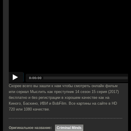
Скорее всего вы зашли к нам чтобы смотреть онлайн фильм
или сериал Мыслить как преступник 14 сезон 15 серия (2017)
бесплатно и без регистрации в хорошем качестве как на
Киного, Баскино, ИВИ и BobFilm. Все картины на сайте в HD
720 или 1080 качестве.
Оригинальное название:
Criminal Minds