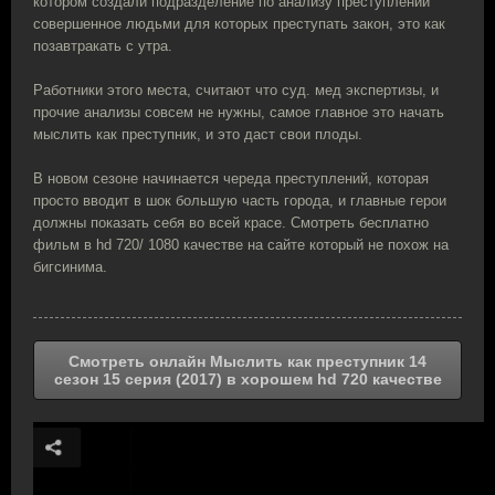
котором создали подразделение по анализу преступлений
совершенное людьми для которых преступать закон, это как
позавтракать с утра.
Работники этого места, считают что суд. мед экспертизы, и
прочие анализы совсем не нужны, самое главное это начать
мыслить как преступник, и это даст свои плоды.
В новом сезоне начинается череда преступлений, которая
просто вводит в шок большую часть города, и главные герои
должны показать себя во всей красе. Смотреть бесплатно
фильм в hd 720/ 1080 качестве на сайте который не похож на
бигсинима.
Смотреть онлайн Мыслить как преступник 14
сезон 15 серия (2017) в хорошем hd 720 качестве