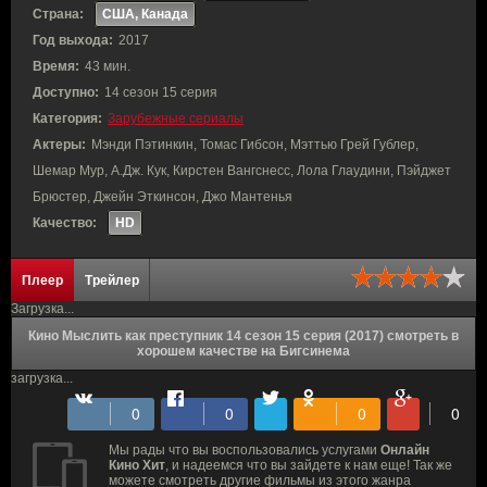
Страна:
США, Канада
Год выхода:
2017
Время:
43 мин.
Доступно:
14 сезон 15 серия
Категория:
Зарубежные сериалы
Актеры:
Мэнди Пэтинкин, Томас Гибсон, Мэттью Грей Гублер,
Шемар Мур, А.Дж. Кук, Кирстен Вангснесс, Лола Глаудини, Пэйджет
Брюстер, Джейн Эткинсон, Джо Мантенья
Качество:
HD
Плеер
Трейлер
Загрузка...
Кино Мыслить как преступник 14 сезон 15 серия (2017) смотреть в
хорошем качестве на Бигсинема
загрузка...
Мы рады что вы воспользовались услугами
Онлайн
Кино Хит
, и надеемся что вы зайдете к нам еще! Так же
можете смотреть другие фильмы из этого жанра