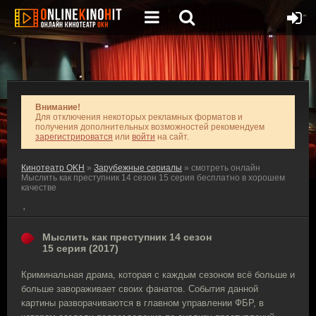
Внимание!
Для отключения некоторых рекламных форматов и
получения дополнительных возможностей рекомендуем
зарегистрироватся
или
войти
на сайт.
Кинотеатр OKH
»
Зарубежные сериалы
» смотреть онлайн
Мыслить как преступник 14 сезон 15 серия бесплатно в хорошем
качестве
'
Мыслить как преступник 14 сезон
15 серия (2017)
Криминальная драма, которая с каждым сезоном всё больше и
больше завораживает своих фанатов. События данной
картины разворачиваются в главном управлении ФБР, в