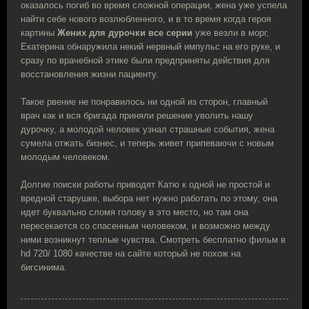
оказалось погиб во время сложной операции, жена уже успела
найти себе нового возлюбленного, и в то время когда героя
картины
Жених для дурочки все серии
уже везли в морг,
Екатерина обнаружила некий нервный импульс на его руке, и
сразу по врачебной этике были предприняты действия для
восстановления жизни пациенту.
Такое рвение не понравилось ни одной из сторон, главный
врач как и вся бригада приняли решение уволить нашу
дурочку, а молодой человек узнал страшные события, жена
сумела отжать бизнес, и теперь живет припеваючи с новым
молодым человеком.
Долгие поиски работы приводят Катю к одной не простой и
вредной старушке, выбора нет нужно работать по этому, она
идет буквально сломя голову в это место, но там она
пересекается со спасенным человеком, и возможно между
ними возникнут теплые чувства. Смотреть бесплатно фильм в
hd 720/ 1080 качестве на сайте который не похож на
бигсинима.