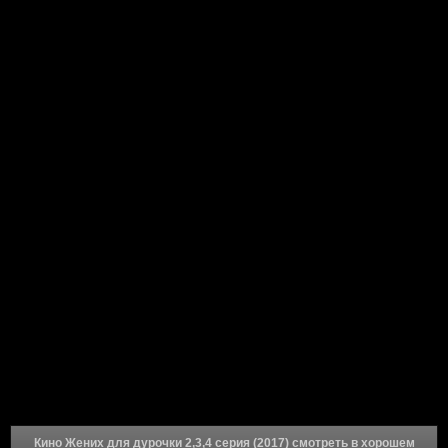
Кино Жених для дурочки 2,3,4 серия (2017) смотреть в хорошем