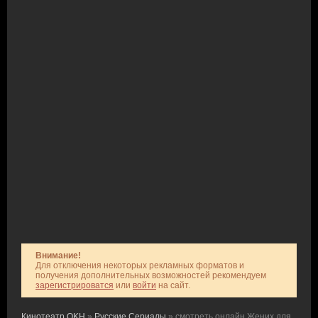
Внимание!
Для отключения некоторых рекламных форматов и
получения дополнительных возможностей рекомендуем
зарегистрироватся
или
войти
на сайт.
Кинотеатр OKH
»
Русские Сериалы
» смотреть онлайн Жених для