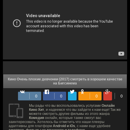
Кино Очень плохие девчонки (2017) смотреть в хорошем качестве
на Бигсинема
Мы рады что вы воспользовались услугами
Онлайн
Кино Хит
, и надеемся что вы зайдете к нам еще! Так же
можете смотреть другие фильмы из этого жанра
Комедия
онлайн, которые также смогут вас
заинтересовать. Хотелось бы отметить что наши плееры
адаптивны для платформ
Android и iOs
, с нами еще удобнее