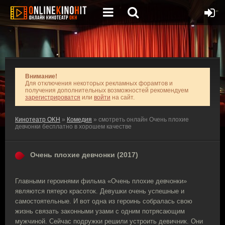
Внимание!
Для отключения некоторых рекламных форамтов и
получения дополнительных возможностей рекомендуем
зарегистрироватся
или
войти
на сайт.
Кинотеатр OKH
»
Комедия
» смотреть онлайн Очень плохие
девчонки бесплатно в хорошем качестве
Очень плохие девчонки (2017)
Главными героинями фильма «Очень плохие девчонки»
являются пятеро красоток. Девушки очень успешные и
самостоятельные. И вот одна из героинь собралась свою
жизнь связать законными узами с одним потрясающим
мужчиной. Сейчас подружки решили устроить девичник. Они