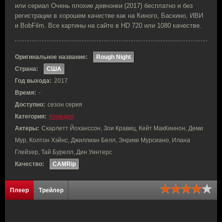
или сериал Очень плохие девчонки (2017) бесплатно и без
регистрации в хорошем качестве как на Киного, Баскино, ИВИ
и BobFilm. Все картины на сайте в HD 720 или 1080 качестве.
Оригинальное название:
Rough Night
Страна:
США
Год выхода:
2017
Время:
-
Доступно:
сезон серия
Категория:
Комедия
Актеры:
Скарлетт Йоханссон, Зои Кравиц, Кейт МакКиннон, Деми
Мур, Колтон Хэйнс, Джиллиан Белл, Энрике Мурсиано, Илана
Глейзер, Тай Бурелл, Дин Уинтерс
Качество:
CAMRip
Плеер
Трейлер