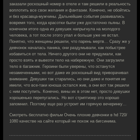
заказали роскошный номер в отеле и там решили в реальность
воплотить все свои желания и фантазии. Конечно, не обойтись
и без красавца-мужчины. Дальнейшие события развивались
вовремя того, когда красотки были уже достаточно пьяны. В
конечном итоге одна из девушек напрыгнула на молодого
человека, а тот после этого упал и больше уже не встал.
Понятно, что женщины решили, что парень мертв… Сразу же у
девчонок началась паника, они раздумывали, как побыстрее
избавиться от тела. Ничего другого они не придумали, как
просто взять и вывезти тело на набережную. Они загрузили
тело в багажник. Героини были уверены, что останутся
незамеченными, но вот даже их роскошный вид приворачивал
внимание. Девушки так старались, но они даже и понятия не
имели, что все-таки юноша остался жив, а они вот так решили
с ним поступить. Конечно, вины их в этом нет, просто девушки
хорошенько перепугались. Но вот стриптизер это хорошо
запомнил. Поэтому еще раз устроит им горячую вечеринку…
Смотреть бесплатно фильм Очень плохие девчонки в hd 720/
1080 качестве на сайте который не похож на бигсинима.