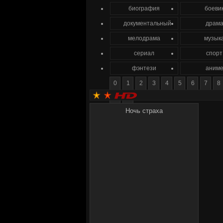
биография
боеви
документальный
драм
мелодрама
музык
сериал
спорт
фэнтези
аним
0
1
2
3
4
5
6
7
8
Ю
Я
Ночь страха