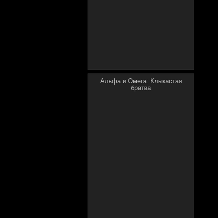
Альфа и Омега: Клыкастая
братва