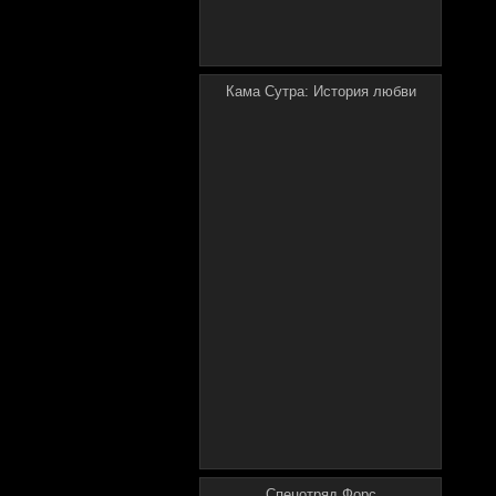
Кама Сутра: История любви
Спецотряд Форс