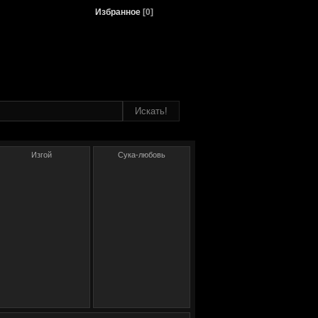
Избранное
[
0
]
Изгой
Сука-любовь