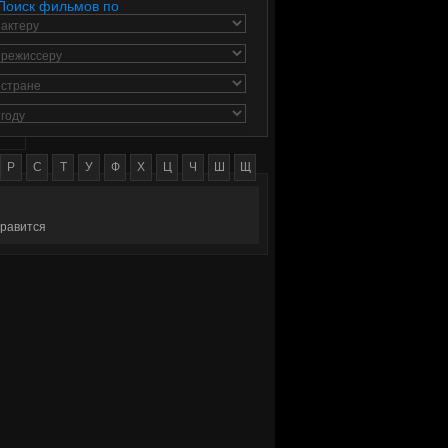
Поиск фильмов по
актеру
режиссеру
стране
году
Р
С
Т
У
Ф
Х
Ц
Ч
Ш
Щ
равится