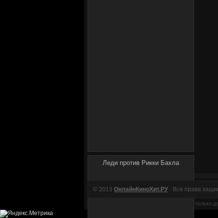
Леди против Рикки Бахла
© 2013
ОнлайнКиноХит.РУ
· Все права защ
Материалы на этом сайте предназначены только д