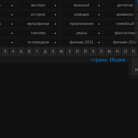
к
вестерн
военный
детектив
а
история
комедия
криминал
а
мультфильм
приключения
семейный
триллер
ужасы
фантастика
е
тв передачи
фильмы 2011
фильмы 2012
9
А
Б
В
Г
Д
Е
Ж
З
И
Й
К
Л
М
Н
О
П
страна: Индия
Н