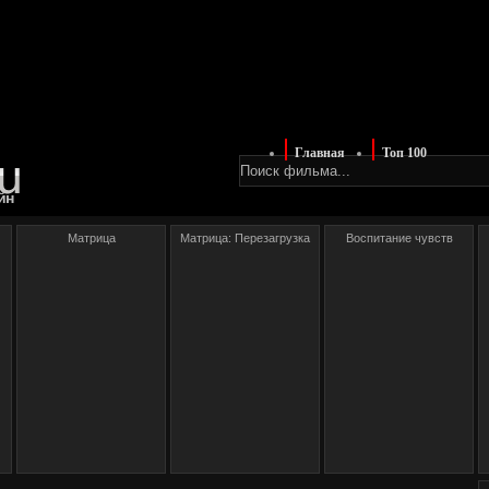
Главная
Топ 100
йн
Матрица
Матрица: Перезагрузка
Воспитание чувств