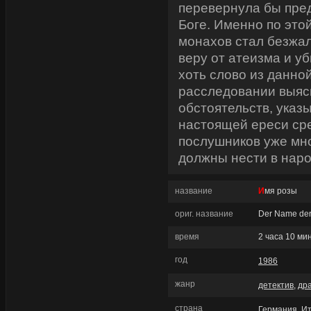
перевернула бы пре
Боге. Именно по это
монахов стал безжа
веру от атеизма и уб
хоть слово из данной
расследовании выяс
обстоятельств, ука
настоящей ереси ср
послушников уже мног
должны нести в наро
название
Имя розы
ориг. название
Der Name de
время
2 часа 10 ми
год
1986
жанр
детектив
,
др
страна
Германия
,
И