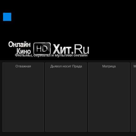
Фильмы, сериалы и мультики онлайн
Отважная
Дьявол носит Прада
Матрица
М