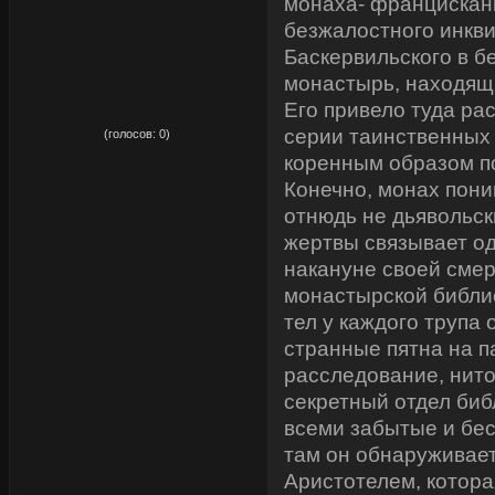
монаха- францискан
безжалостного инкв
Баскервильского в б
монастырь, находящ
Его привело туда ра
рейтинг:
0,00
серии таинственных 
(голосов:
0
)
коренным образом п
Конечно, монах пони
отнюдь не дьявольск
жертвы связывает о
накануне своей смер
монастырской библио
тел у каждого трупа
странные пятна на п
расследование, нито
секретный отдел биб
всеми забытые и бе
там он обнаруживае
Аристотелем, котора