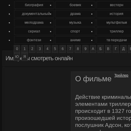
биография
боевик
вестерн
документальный
драма
история
мелодрама
музыка
мультфильм
сериал
спорт
триллер
фэнтези
аниме
тв передачи
0
1
2
3
4
5
6
7
8
9
А
Б
В
Г
Д
Ю
Я
Имя розы смотреть онлайн
Трейлер
О фильме
Действие криминаль
элементами триллер
происходит в 1327 г
произошедшей истор
послушник Адсон, к