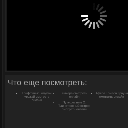
Что еще посмотреть:
Гриффины: Голубой
Химера смотреть
Афера Томаса Крауна
урожай смотреть
онлайн
смотреть онлайн
онлайн
Путешествие 2:
Таинственный остров
смотреть онлайн