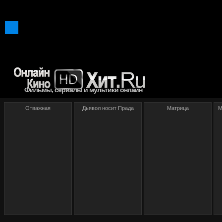
Фильмы, сериалы и мультики онлайн
Отважная
Дьявол носит Прада
Матрица
М