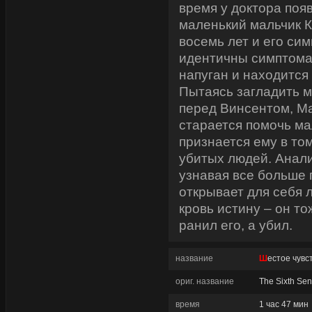
время у доктора поя
маленький мальчик К
восемь лет и его си
идентичны симптомам
напуган и находится 
Пытаясь загладить 
перед Винсентом, М
старается помочь ма
признается ему в том
убитых людей. Анал
узнавая все больше 
открывает для себя 
кровь истину – он то
ранил его, а убил.
название
Шестое чувс
ориг. название
The Sixth Se
время
1 час 47 мин