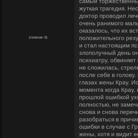
самый торжественны
жуткая трагедия. Не
доктор проводил леч
очень ранимого маль
оказалось, что их вс
рейтинг:
0,00
положительного резу
(голосов:
0
)
и стал настоящим пс
злополучный день он
психиатру, обвиняет 
не сложилась, стрел
после себе в голову.
глазах жены Крау. И
момента когда Крау, 
прошлой ошибкой ух
полностью, не замеча
снова и снова переч
разобраться в причи
ошибки в случае с Г
жены, хотя и видит 