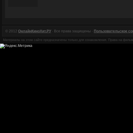
© 2012
ОнлайнКиноХит.РУ
· Все права защищены ·
Пользовательское с
Материалы на этом сайте предназначены только для ознакомления. Права на филь