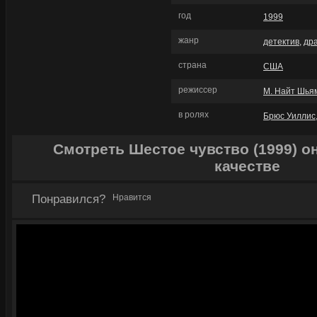
год
1999
жанр
детектив
,
др
страна
США
режиссер
М. Найт Шья
в ролях
Брюс Уиллис
Смотреть Шестое чувство (1999) 
качестве
Понравился?
Нравится