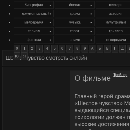
биография
боевик
вестерн
документальный
драма
история
мелодрама
музыка
мультфильм
сериал
спорт
триллер
фэнтези
аниме
тв передачи
0
1
2
3
4
5
6
7
8
9
А
Б
В
Г
Д
Ю
Я
Шестое чувство смотреть онлайн
Трейлер
О фильме
Главный герой драм
«Шестое чувство» М
выдающийся специал
психологии должен п
высокие достижения 