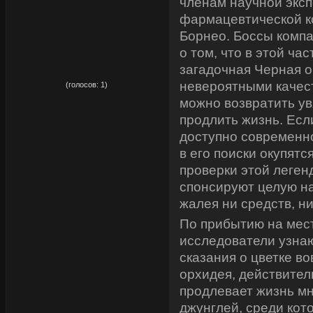
членам научной экс
фармацевтической к
Борнео. Боссы комп
о том, что в этой час
загадочная Черная 
рейтинг:
5,00
невероятными качес
(голосов:
1
)
можно возвратить у
продлить жизнь. Есл
доступно современн
в его поиски окупятс
проверки этой леге
спонсируют целую н
жалея ни средств, н
По прибытию на мес
исследователи узнаю
сказания о цветке во
орхидея, действител
продлевает жизнь м
джунглей, среди кот