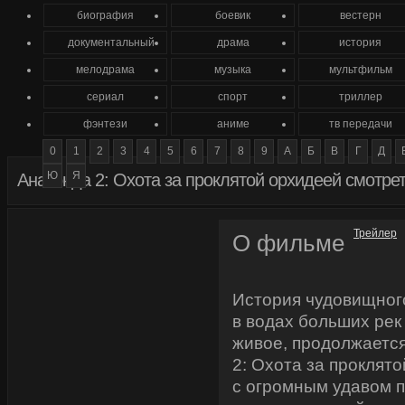
биография
боевик
вестерн
документальный
драма
история
мелодрама
музыка
мультфильм
сериал
спорт
триллер
фэнтези
аниме
тв передачи
0
1
2
3
4
5
6
7
8
9
А
Б
В
Г
Д
Ю
Я
Анаконда 2: Охота за проклятой орхидеей смотре
Трейлер
О фильме
История чудовищног
в водах больших рек
живое, продолжаетс
2: Охота за проклято
с огромным удавом п