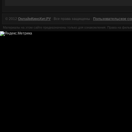
© 2012
ОнлайнКиноХит.РУ
· Все права защищены ·
Пользовательское с
Материалы на этом сайте предназначены только для ознакомления. Права на филь