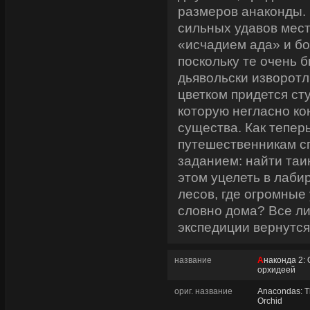
размеров анаконды.
сильных удавов мес
«исчадием ада» и бо
поскольку те очень 
дьявольски изворотл
цветком придется ст
которую негласно ко
существа. Как тепе
путешественникам с
заданием: найти таи
этом уцелеть в лаби
лесов, где огромные
словно дома? Все ли
экспедиции вернутс
название
Анаконда 2: Охота за проклятой
орхидеей
ориг. название
Anacondas: Th
Orchid