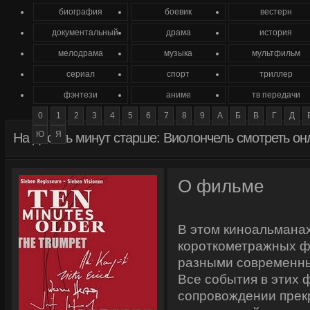
биография
боевик
вестерн
документальный
драма
история
мелодрама
музыка
мультфильм
сериал
спорт
триллер
фэнтези
аниме
тв передачи
0
1
2
3
4
5
6
7
8
9
А
Б
В
Г
Д
Ю
Я
На десять минут старше: Виолончель смотреть он
О фильме
В этом киноальмана
короткометражных ф
разными современн
Все события в этих 
сопровождении прек