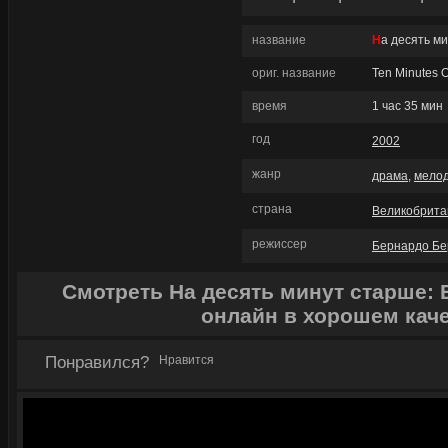
название
На десять м
ориг. название
Ten Minutes O
время
1 час 35 мин
год
2002
жанр
драма
,
мело
страна
Великобрита
режиссер
Бернардо Бе
Смотреть На десять минут старше: 
онлайн в хорошем кач
Понравился?
Нравится