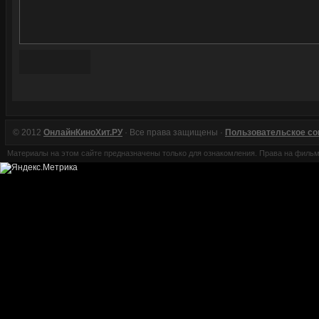
© 2012
ОнлайнКиноХит.РУ
· Все права защищены ·
Пользовательское с
Материалы на этом сайте предназначены только для ознакомления. Права на филь