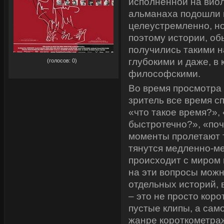
исполненной на вио
альманаха подошли 
целеустремленно, но
поэтому истории, о
получились такими 
рейтинг:
0,00
глубокими и даже, в 
(голосов:
0
)
философскими.
Во время просмотра 
зритель все время с
«что такое время?»,
быстротечно?», «по
моменты пролетают т
тянутся медленно-м
происходит с миром 
на эти вопросы можн
отдельных историй, 
– это не просто кор
пустые клипы, а сам
жанре короткометр