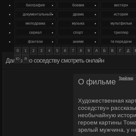
биография
боевик
вестерн
документальный
драма
история
мелодрама
музыка
мультфильм
сериал
спорт
триллер
фэнтези
аниме
тв передачи
0
1
2
3
4
5
6
7
8
9
А
Б
В
Г
Д
Ю
Я
Далеко по соседству смотреть онлайн
Трейлер
О фильме
Художественная кар
соседству» рассказ
необычайную историю
героем картины Том
зрелый мужчина, у н