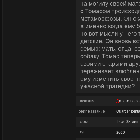
на могилу своей мат
с Томасом происход
метаморфозы. Он ока
а именно когда ему 
но вот мысли у него
детские. Он вновь в
семью: мать, отца, 
собаку. Томас теперь
своими старыми дру
переживает влюбленн
ему изменить свое 
ужасной трагедии?
название
Далеко по с
ориг. название
Quartier loint
время
1 час 38 мин
год
2010