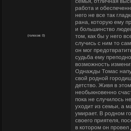
семья, отличная вы
работа и обеспеченн
него не все так глад
рана, которую ему пр
и большинство людей
рейтинг:
0,00
том, как бы у него в
(голосов:
0
)
случись с ним то са
он мог предотвратить
судьба ему преподн
возможность измени
Однажды Томас напу
свой родной городиш
детство. Живя в этом
необыкновенно счаст
пока не случилось не
уходит из семьи, а м
умирает. В родном г
своего приятеля, по
в котором он провел 