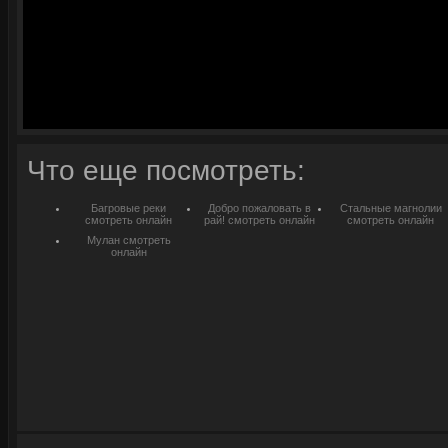
Что еще посмотреть:
Багровые реки
Добро пожаловать в
Стальные магнолии
смотреть онлайн
рай! смотреть онлайн
смотреть онлайн
Мулан смотреть
онлайн