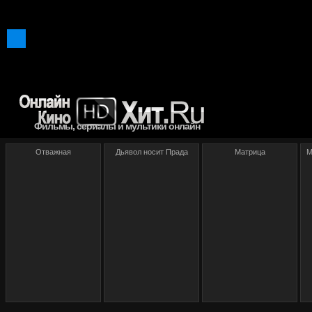
Фильмы, сериалы и мультики онлайн
Отважная
Дьявол носит Прада
Матрица
М