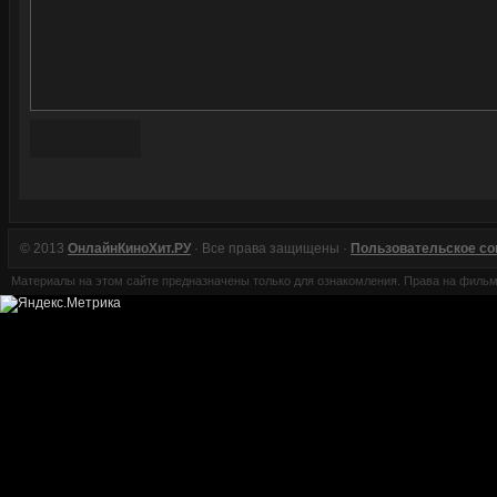
© 2013
ОнлайнКиноХит.РУ
· Все права защищены ·
Пользовательское с
Материалы на этом сайте предназначены только для ознакомления. Права на филь