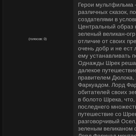
Герои мультфильма 
различных сказок, 
создателями в услов
Центральный образ 
зеленый великан-огр
рейтинг:
0,00
(голосов:
0
)
отличие от своих пр
очень добр и не ест
ему устанавливать п
Однажды Шрек решае
далекое путешествие
правителем Дюлока,
Фаркуадом. Лорд Фар
обитателей своих зе
в болото Шрека, что,
последнего множеств
путешествие со Шре
разговорчивый Осел,
зеленым великаном о
Лорд Фаркуад мечтае