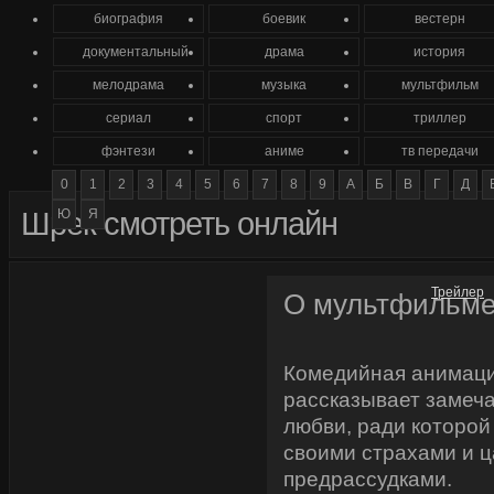
биография
боевик
вестерн
документальный
драма
история
мелодрама
музыка
мультфильм
сериал
спорт
триллер
фэнтези
аниме
тв передачи
0
1
2
3
4
5
6
7
8
9
А
Б
В
Г
Д
Шрек смотреть онлайн
Ю
Я
Трейлер
О мультфильм
Комедийная анимаци
рассказывает замеч
любви, ради которой
своими страхами и 
предрассудками.