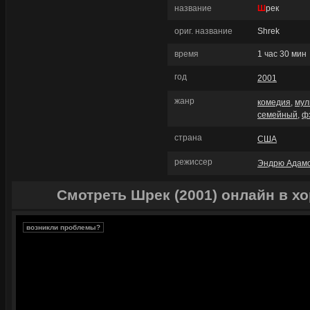
название
Шрек
ориг. название
Shrek
время
1 час 30 мин
год
2001
жанр
комедия
,
мул
семейный
,
ф
страна
США
режиссер
Эндрю Адам
Смотреть Шрек (2001) онлайн в х
возникли проблемы?