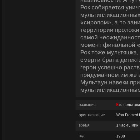
Рок собирается унич
мультипликационных
«сиропом», а по за
территории проложит
самой неожиданность
момент финальной «
Рок тоже мультяшка,
смерти брата детект
герои успешно раств
придуманном им же 
Мультаун навеки пр
мультипликационным
название
Кто подстав
ориг. название
Who Framed 
время
1 час 43 мин
год
1988