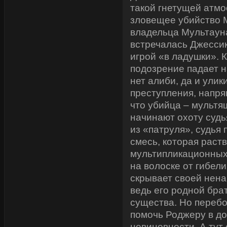
такой гнетущей атм
зловещее убийство 
владельца Мультауна
встречалась Джессик
игрой «в ладушки». 
подозрение падает н
нет алиби, да и ули
преступления, напря
что убийца – мультя
начинают охоту судь
из «патруля», судья
смесь, которая раст
мультипликационных 
на волоске от гибели
скрывает своей нена
ведь его родной брат
существа. Но переб
помочь Роджеру в до
невиновности. А тут