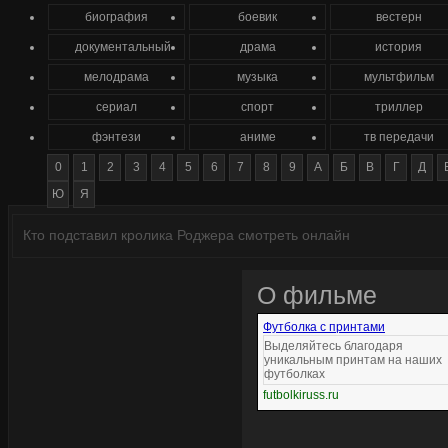
биография
боевик
вестерн
документальный
драма
история
мелодрама
музыка
мультфильм
сериал
спорт
триллер
фэнтези
аниме
тв передачи
0
1
2
3
4
5
6
7
8
9
А
Б
В
Г
Д
Ю
Я
Кто подставил кролика Роджера смотреть онлайн
О фильме
Футболка с принтами
Выделяйтесь благодаря
уникальным принтам на наших
футболках
futbolkiruss.ru