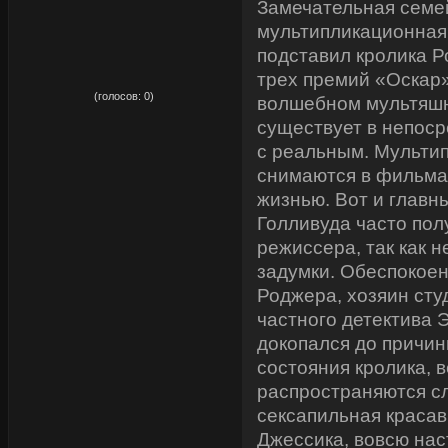
Замечательная семе
мультипликационная
подставил кролика Р
трех премий «Оскар»
рейтинг:
0,00
(голосов:
0
)
волшебном мультяшн
существует в непос
с реальным. Мульти
снимаются в фильма
жизнью. Вот и главн
Голливуда часто пол
режиссера, так как 
задумки. Обеспокое
Роджера, хозяин ст
частного детектива 
докопался до причин
состояния кролика, 
распространяются сл
сексапильная красав
Джессика, вовсю наст