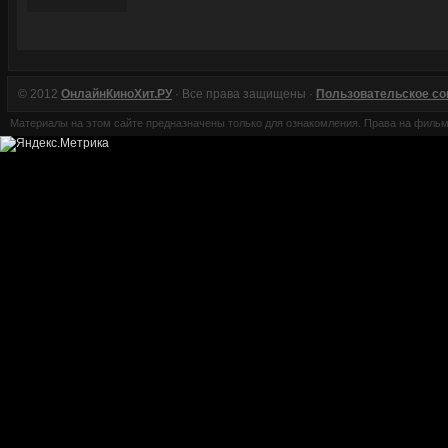
© 2012
ОнлайнКиноХит.РУ
· Все права защищены ·
Пользовательское с
Материалы на этом сайте предназначены только для ознакомления. Права на филь