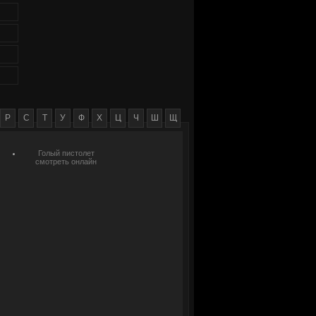
Р
С
Т
У
Ф
Х
Ц
Ч
Ш
Щ
Голый пистолет
смотреть онлайн