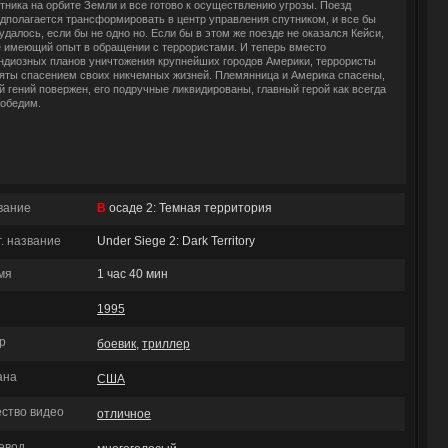
тника на орбите Земли и все готово к осуществлению угрозы. Поезд
дполагается трансформировать в центр управления спутником, и все бы
удалось, если бы не одно но. Если бы в этом же поезде не оказался Кейси,
 имеющий опыт в обращении с террористами. И теперь вместо
ндиозных планов уничтожения крупнейших городов Америки, террористы
яты спасением своих никчемных жизней. Племянница и Америка спасены,
й гений повержен, его подручные ликвидированы, главный герой как всегда
обедим.
вание
В осаде 2: Темная территория
г. название
Under Siege 2: Dark Territory
мя
1 час 40 мин
1995
р
боевик
,
триллер
ана
США
ество видео
отличное
евод