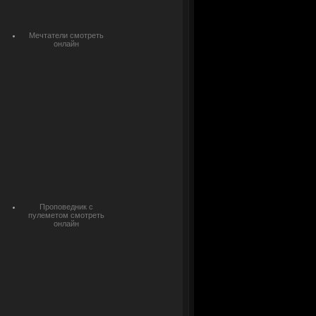
Мечтатели смотреть
онлайн
Проповедник с
пулеметом смотреть
онлайн