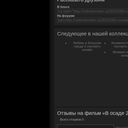
В блоге
На форуме
Следующее в нашей коллек
Любовь в большом
Безжалост
городе 2 смотреть
смотреть
онлайн
Великан с
онла
Отзывы на фильм «В осаде 2
Всего отзывов 0
Имя (обя