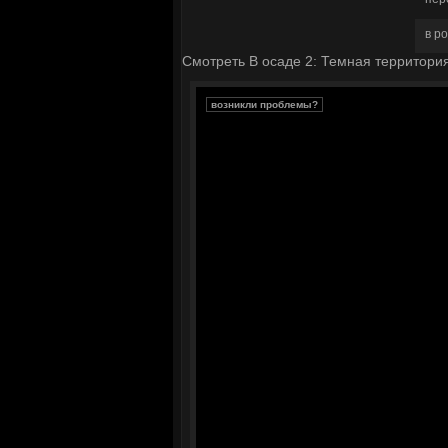
в р
Смотреть В осаде 2: Темная территория
возникли проблемы?