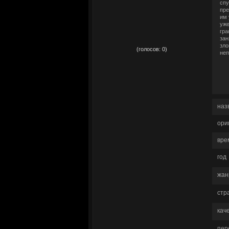
спу
пре
им 
уже
гра
зан
рейтинг:
0,00
зло
(голосов:
0
)
неп
наз
ори
вре
год
жан
стр
кач
пер