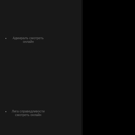
Адмиралъ смотреть
онлайн
Лига справедливости
смотреть онлайн