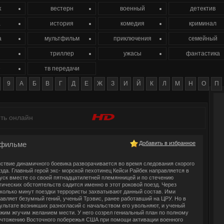
к
вестерн
военный
детектив
а
история
комедия
криминал
а
мультфильм
приключения
семейный
триллер
ужасы
фантастика
е
тв передачи
9
А
Б
В
Г
Д
Е
Ж
З
И
Й
К
Л
М
Н
О
П
еть онлайн
фильме
Добавить в избранное
ствие динамичного боевика разворачивается во время следования скорого
зда. Главный герой экс- морской пехотинец Кейси Райбек направляется в
уск вместе со своей пятнадцатилетней племянницей и по стечению
гических обстоятельств садится именно в этот роковой поезд. Через
колько минут поездки террористы захватывают данный состав. Ими
авляет безумный гений, ученый Трэвис, ранее работавший на ЦРУ. Но в
ультате возникших разногласий с начальством его увольняют, и ученый
жим жгучим желанием мести. У него созрел гениальный план по полному
чтожению Восточного побережья США при помощи активации военного