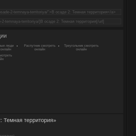
ции
ные люди
Распутник смотреть
Треугольник смотреть
 онлайн
онлайн
онлайн
мотреть
йн
: Темная территория»
зательно)