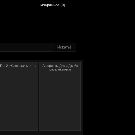
Избранное
[
0
]
Гол 2: Жизнь как мечта
Аферисты Дик и Джейн
развлекаются