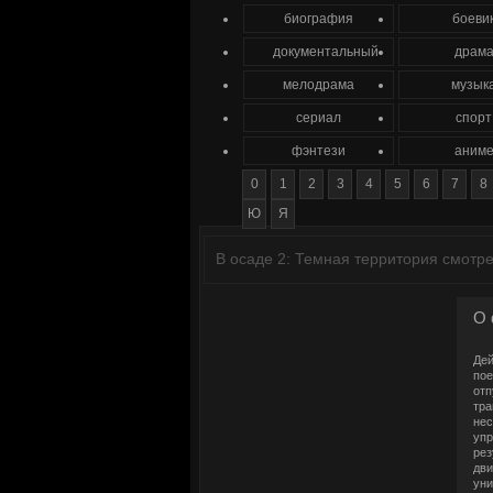
биография
боеви
документальный
драм
мелодрама
музык
сериал
спорт
фэнтези
аним
0
1
2
3
4
5
6
7
8
Ю
Я
В осаде 2: Темная территория смотр
О 
Дей
пое
отп
тра
нес
упр
рез
дви
уни