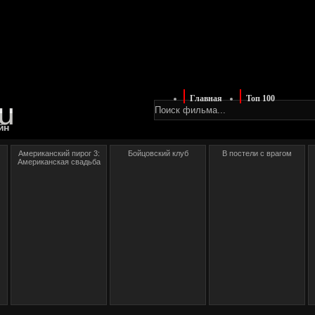
Главная
Топ 100
йн
Американский пирог 3:
Бойцовский клуб
В постели с врагом
Американская свадьба