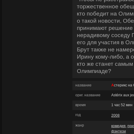
торжественное обеща
кто победит на Олим
о такой новости, Обе
принимают решение 
нерадивому соседу П
его для участия в О
Брут также не намер
Ирину кому-либо, а о
кто же станет самым
Олимпиаде?
название
Астерикс на
ориг. название
Astérix aux j
время
1 час 52 мин
год
2008
жанр
комедия
,
при
фэнтези