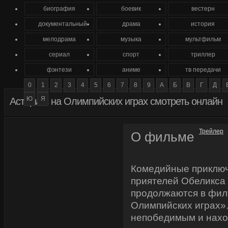
биография
боевик
вестерн
документальный
драма
история
мелодрама
музыка
мультфильм
сериал
спорт
триллер
фэнтези
аниме
тв передачи
0
1
2
3
4
5
6
7
8
9
А
Б
В
Г
Д
Ю
Я
Астерикс на Олимпийских играх смотреть онлайн
Трейлер
О фильме
Комедийные приключ
приятелей Обеликса 
продолжаются в фил
Олимпийских играх».
непобедимым и нах