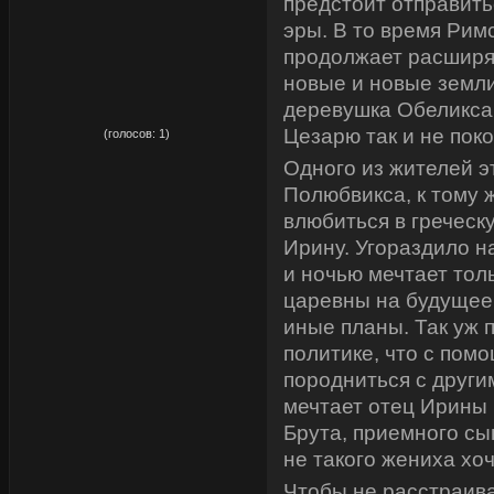
предстоит отправить
эры. В то время Рим
продолжает расширят
новые и новые земл
деревушка Обеликса
рейтинг:
5,00
Цезарю так и не пок
(голосов:
1
)
Одного из жителей э
Полюбвикса, к тому 
влюбиться в греческ
Ирину. Угораздило на
и ночью мечтает толь
царевны на будущее
иные планы. Так уж 
политике, что с по
породниться с други
мечтает отец Ирины 
Брута, приемного сы
не такого жениха хоч
Чтобы не расстраива