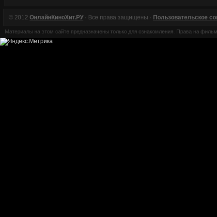
© 2012
ОнлайнКиноХит.РУ
· Все права защищены ·
Пользовательское с
Материалы на этом сайте предназначены только для ознакомления. Права на филь