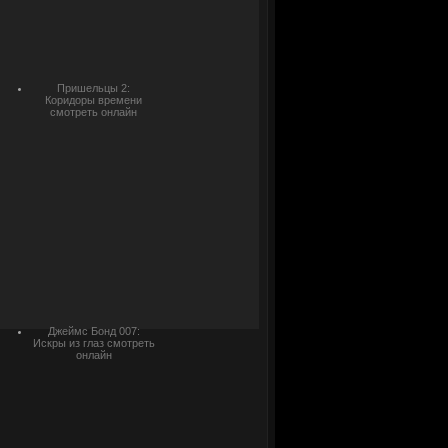
Пришельцы 2:
Коридоры времени
смотреть онлайн
Джеймс Бонд 007:
Искры из глаз смотреть
онлайн