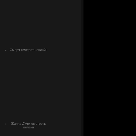
Смерч смотреть онлайн
Жанна Д’Арк смотреть
онлайн