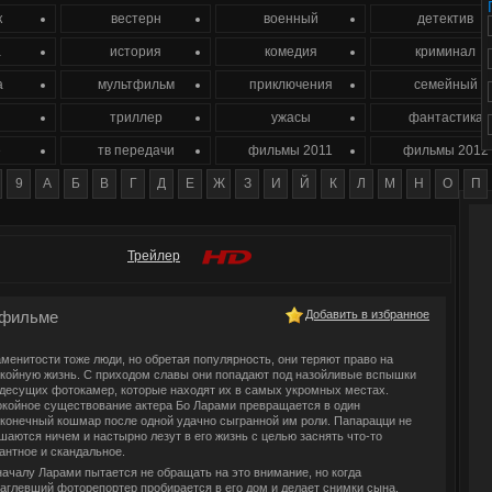
к
вестерн
военный
детектив
а
история
комедия
криминал
а
мультфильм
приключения
семейный
триллер
ужасы
фантастика
е
тв передачи
фильмы 2011
фильмы 2012
9
А
Б
В
Г
Д
Е
Ж
З
И
Й
К
Л
М
Н
О
П
Трейлер
фильме
Добавить в избранное
менитости тоже люди, но обретая популярность, они теряют право на
койную жизнь. С приходом славы они попадают под назойливые вспышки
десущих фотокамер, которые находят их в самых укромных местах.
койное существование актера Бо Ларами превращается в один
конечный кошмар после одной удачно сыгранной им роли. Папарацци не
шаются ничем и настырно лезут в его жизнь с целью заснять что-то
антное и скандальное.
ачалу Ларами пытается не обращать на это внимание, но когда
аглевший фоторепортер пробирается в его дом и делает снимки сына,