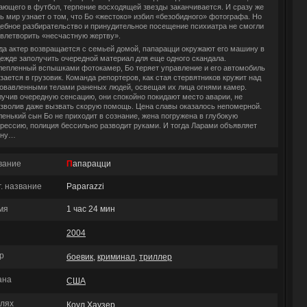
ающего в футбол, терпение восходящей звезды заканчивается. И сразу же
ь мир узнает о том, что Бо «жестоко» избил «безобидного» фотографа. Но
ебное разбирательство и принудительное посещение психиатра не смогли
влетворить «несчастную жертву».
да актер возвращается с семьей домой, папарацци окружают его машину в
ежде заполучить очередной материал для еще одного скандала.
епленный вспышками фотокамер, Бо теряет управление и его автомобиль
зается в грузовик. Команда репортеров, как стая стервятников кружит над
овавленными телами раненых людей, освещая их лица огнями камер.
учив очередную сенсацию, они спокойно покидают место аварии, не
зволив даже вызвать скорую помощь. Цена славы оказалось непомерной.
енький сын Бо не приходит в сознание, жена погружена в глубокую
рессию, полиция бессильно разводит руками. И тогда Ларами объявляет
йну…
вание
Папарацци
г. название
Paparazzi
мя
1 час 24 мин
2004
р
боевик
,
криминал
,
триллер
ана
США
олях
Коул Хаузер