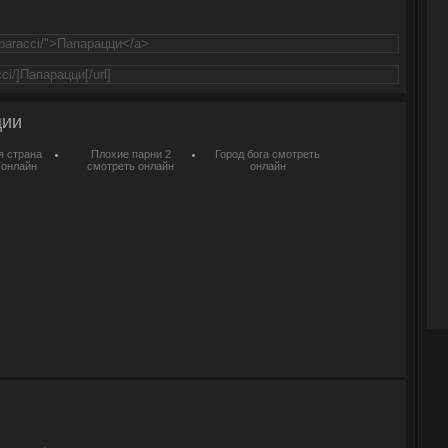
ции
 страна
Плохие парни 2
Город бога смотреть
 онлайн
смотреть онлайн
онлайн