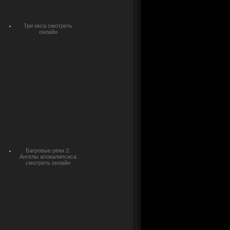
Три икса смотреть
онлайн
Багровые реки 2:
Ангелы апокалипсиса
смотреть онлайн