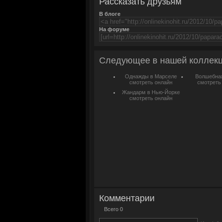
Рассказать друзьям
В блоге
На форуме
Следующее в нашей коллек
Однажды в Марселе
Волшебная
смотреть онлайн
смотреть
Жандарм в Нью-Йорке
смотреть онлайн
Комментарии
Всего 0