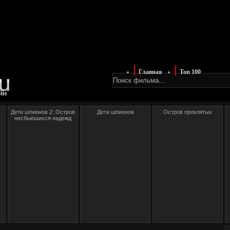
Главная
Топ 100
йн
Дети шпионов 2: Остров
Дети шпионов
Остров проклятых
несбывшихся надежд