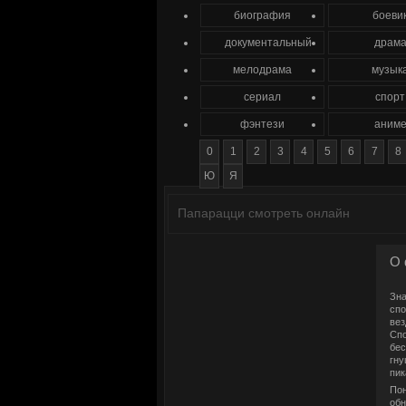
биография
боеви
документальный
драм
мелодрама
музык
сериал
спорт
фэнтези
аним
0
1
2
3
4
5
6
7
8
Ю
Я
Папарацци смотреть онлайн
О 
Зна
спо
вез
Спо
бес
гну
пик
Пон
обн