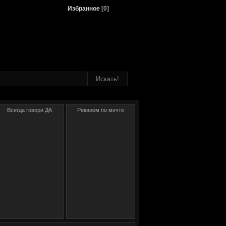
Избранное
[
0
]
Всегда говори ДА
Реквием по мечте