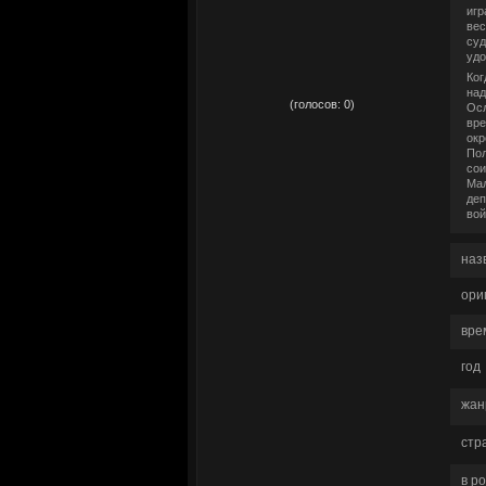
игр
вес
суд
удо
Ког
рейтинг:
0,00
над
(голосов:
0
)
Осл
вре
окр
Пол
сои
Мал
деп
во
наз
ори
вре
год
жан
стр
в р