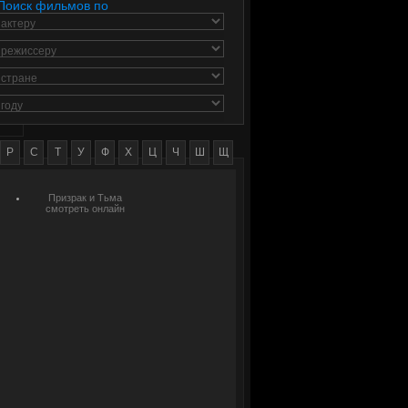
Поиск фильмов по
актеру
режиссеру
стране
году
Р
С
Т
У
Ф
Х
Ц
Ч
Ш
Щ
Призрак и Тьма
смотреть онлайн